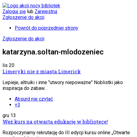
Zaloguj się
lub
Zarejestruj
Zgłoszenie do akcji
Powrót do poprzedniej strony
Zgłoszenie do akcji
katarzyna.soltan-mlodozeniec
lis
20
Limeryki nie z miasta Limerick
Lepieje, altruiki i inne "utwory niepoważne" Noblistki jako
inspiracja do zabaw…
Absurd nie czytać
+3
gru
13
Weź kurs na otwartą edukację w bibliotece!
Rozpoczynamy rekrutację do III edycji kursu online „Otwarte