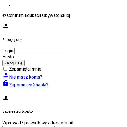
© Centrum Edukacji Obywatelskiej
person
Zaloguj się
Login
Hasło
Zaloguj się
Zapamiętaj mnie
person
Nie masz konta?
lock
Zapomniałeś hasła?
person
Zarejestruj konto
Wprowadź prawidłowy adres e-mail