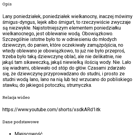
Opis
Lany poniedziałek, poniedziałek wielkanocny, inaczej mówimy
śmigus-dyngus, lejek albo śmigurt, to rzeczywiście zwyczaje
są niezwykłe. Najistotniejszym elementem poniedziałku
wielkanocnego, jest oblewanie wodą. Obowiązkowo.
Szczególnie istotne było to w odniesieniu do młodych
dziewczyn, do panien, które oczekiwały zamążpójścia, no
wtedy oblewano je obowiązkowo, to już nie było przeproś,
trzeba było taką dziewczynę oblać, ale nie delikatnie, nie
jakąś tam sikaweczką, jakąś niewielką ilością wody. Nie. Lało
się wiadrami, oblewało od stóp do głów. Czasami zdarzało
się, że dziewczynę przyprowadzano do studni, i prosto ze
studni wodą lano, lano na nią lub też wrzucano do pobliskiego
stawku, do jakiegoś potoczku, strumyczka.
Relacja wideo
https://www.youtube.com/shorts/xsdkARd1itk
Dane podstawowe
Miejscowość